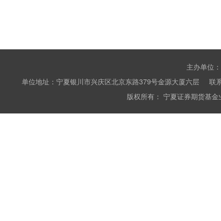
主办单位：
单位地址：宁夏银川市兴庆区北京东路379号金源大厦六层 联系电话：0951
版权所有： 宁夏证券期货