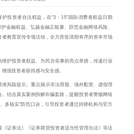
投资者合法权益，在“3・15”国际消费者权益日期
保护金融权益、弘扬金融正能量、防范金融网络风险、
投资者教育宣传专项活动，全力营造清朗有序的资本市场
构维护投资者权益、为民办实事的亮点举措，传递行业
，增强投资者获得感与安全感。
精准风险提示。重点揭示非法荐股、场外配资、虚假理
风险。结合真实案例拆解诈骗套路，提醒投资者警惕网络
转账、多核实”防范口诀，引导投资者通过持牌机构与官方
读《证券法》《证券期货投资者适当性管理办法》等法