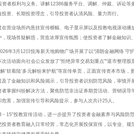
投资者权利与义务。讲解12386服务平台、调解、仲裁、诉讼
值投资、长期投资理念，引导投资者认清风险、量力而行。
过在营业场所内悬挂宣传横幅、电子显示屏以及投教电视滚动播
户，现场答疑解惑，营造浓厚宣传氛围；使投资者了解金融知识
026年3月12日悦海新天地购物广场开展了以“清朗金融网络 守护安
次活动面向社会公众发放了“拒绝异常交易划重点”“退市整理股票交
盾化解‘软着陆’多元解纷来护航”等宣传单页，正面宣传资本市场
普及了金融知识和风险揭示，引导投资者识别防范风险，审慎开
资者掌握纠纷解决方法，聚焦防范非法证券期货活动、营销误导
和危害，加强宣传引导和风险提示，参与人次共计25人。
“3・15”投教宣传活动，进一步提升了投资者金融素养与风险
把投资者教育融入日常经营，常态化开展投保宣传，以专业、规