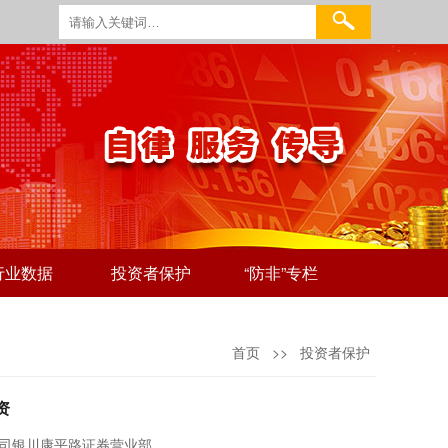
行业数据
投资者保护
“防非”专栏
首页
>>
投资者保护
资
司银川康平路证券营业部