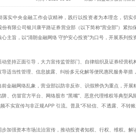
彻落实中央金融工作会议精神，践行以投资者为本理念，切实保护
股份有限公司银川康平路证券营业部（以下简称“营业部”）紧扣
核心主旨，以“清朗金融网络 守护安心投资”为口号，开展系列
活动坚持正面引导，大力宣传监管部门、自律组织及证券经营机
宣导适当性管理、信息披露、纠纷多元化解等便民惠民服务举措
当前金融网络乱象，营业部以防非反诈、识假辨伪为重点，开展
陷阱、仿冒官方平台、网络股市 “黑嘴”、恶意代理维权等典型
视频不实宣传与非正规APP 引流。普及“不轻信、不透露、不
。
同步加强资本市场法治宣传，推动投资者知权、行权、维权。解