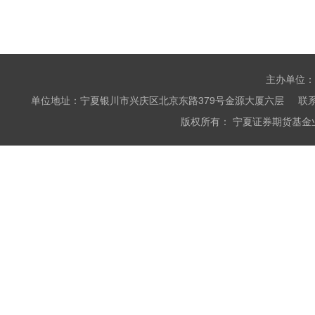
主办单位：
单位地址：宁夏银川市兴庆区北京东路379号金源大厦六层 联系电话：0951
版权所有： 宁夏证券期货