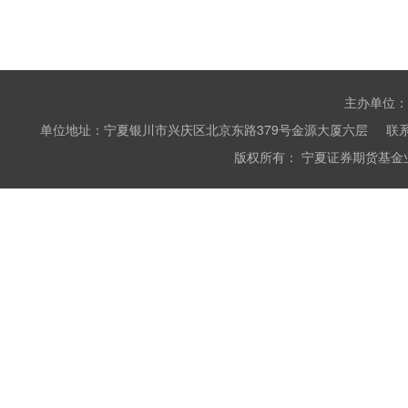
主办单位：
单位地址：宁夏银川市兴庆区北京东路379号金源大厦六层 联系电话：0951
版权所有： 宁夏证券期货