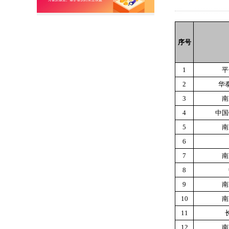
序号
1
平
2
华
3
南
4
中国
5
南
6
7
南
8
9
南
10
南
11
12
南