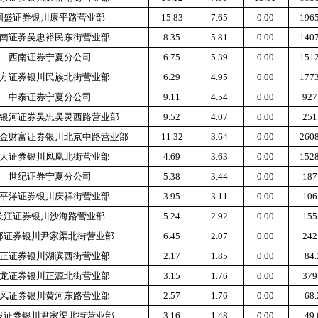
国盛证券银川康平路营业部
15.83
7.65
0.00
196
南证券吴忠裕民东街营业部
8.35
5.81
0.00
140
西南证券宁夏分公司
6.75
5.39
0.00
151
方证券银川民族北街营业部
6.29
4.95
0.00
177
中泰证券宁夏分公司
9.11
4.54
0.00
927
银河证券吴忠吴灵西路营业部
9.52
4.07
0.00
251
金财富证券银川北京中路营业部
11.32
3.64
0.00
260
大证券银川凤凰北街营业部
4.69
3.63
0.00
152
世纪证券宁夏分公司
5.38
3.44
0.00
187
平洋证券银川庆祥街营业部
3.95
3.11
0.00
106
长江证券银川沙海路营业部
5.24
2.92
0.00
155
部证券银川尹家渠北街营业部
6.45
2.07
0.00
242
正证券银川湖滨西街营业部
2.17
1.85
0.00
84
龙证券银川正源北街营业部
3.15
1.76
0.00
379
风证券银川黄河东路营业部
2.57
1.76
0.00
68
投证券银川尹家渠北街营业部
3.16
1.48
0.00
49