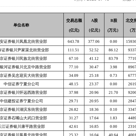
交易总额
A股
B股
北交
单位名称
(亿元)
（亿元）
(万元）
（万
安证券银川凤凰北街营业部
643.78
377.06
0.00
1593
泰证券银川尹家渠北街营业部
111.51
52.52
86.12
933
京证券银川民族北街营业部
67.10
41.12
83.79
771
银河证券银川北京中路营业部
77.10
30.47
3.98
896
京证券吴忠迎宾大街营业部
34.09
25.18
0.73
677
中信证券宁夏分公司
48.15
23.37
0.00
261
京证券银川怀远西路营业部
37.98
20.96
21.70
920
中信建投证券宁夏分公司
29.71
20.95
0.00
284
京证券银川湖滨东街营业部
26.82
18.36
0.10
334
京证券石嘴山大武口营业部
31.27
17.64
1.83
448
长江证券银川康平路营业部
42.61
16.85
0.00
231
京证券银川凤凰北街营业部
25.32
16.04
40.64
400