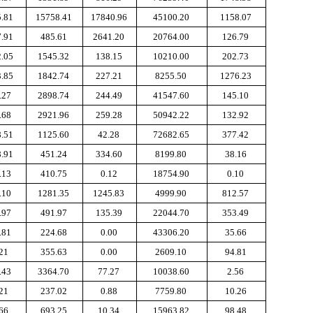
5.81
15758.41
17840.96
45100.20
1158.07
7.91
485.61
2641.20
20764.00
126.79
2.05
1545.32
138.15
10210.00
202.73
3.85
1842.74
227.21
8255.50
1276.23
.27
2898.74
244.49
41547.60
145.10
.68
2921.96
259.28
50942.22
132.92
8.51
1125.60
42.28
72682.65
377.42
8.91
451.24
334.60
8199.80
38.16
.13
410.75
0.12
18754.90
0.10
.10
1281.35
1245.83
4999.90
812.57
.97
491.97
135.39
22044.70
353.49
.81
224.68
0.00
43306.20
35.66
.21
355.63
0.00
2609.10
94.81
.43
3364.70
77.27
10038.60
2.56
.21
237.02
0.88
7759.80
10.26
.66
693.25
10.34
15963.82
98.48