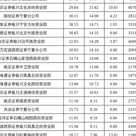
京证券银川文化东街营业部
29.84
15.82
10.01
407
国信证券宁夏分公司
30.11
14.90
4.22
281
发证券银川宁安大街营业部
38.55
14.71
1.05
333
商证券银川北京中路营业部
30.65
14.35
0.00
351
南京证券银川治平路营业部
22.93
14.28
3.97
466
万宏源西部证券宁夏分公司
20.93
14.16
0.00
209
京证券石嘴山富强西路营业部
33.74
14.08
0.00
434
南京证券中卫营业部
19.78
13.08
0.00
217
海通证券银川凤凰北街营业部
32.97
11.76
0.00
197
海通证券银川文化西街营业部
13.89
10.72
0.00
760
京证券银川正源南街营业部
21.57
10.61
0.00
319
南京证券固原营业部
11.10
8.31
0.00
275
兴业证券宁夏分公司
25.73
8.26
0.00
233
银河证券石嘴山朝阳西街营业部
11.91
8.19
0.00
118
源西部证券银川凤凰北街营业部
15.38
8.11
0.00
430
京证券银川虹桥南街营业部
16.12
7.96
13.01
118