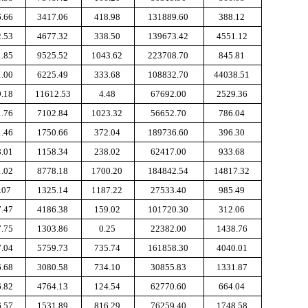
6.66
3417.06
418.98
131889.60
388.12
2.53
4677.32
338.50
139673.42
4551.12
1.85
9525.52
1043.62
223708.70
845.81
1.00
6225.49
333.68
108832.70
44038.51
9.18
11612.53
4.48
67692.00
2529.36
1.76
7102.84
1023.32
56652.70
786.04
1.46
1750.66
372.04
189736.60
396.30
8.01
1158.34
238.02
62417.00
933.68
1.02
8778.18
1700.20
184842.54
14817.32
.07
1325.14
1187.22
27533.40
985.49
7.47
4186.38
159.02
101720.30
312.06
7.75
1303.86
0.25
22382.00
1438.76
7.04
5759.73
735.74
161858.30
4040.01
6.68
3080.58
734.10
30855.83
1331.87
6.82
4764.13
124.54
62770.60
664.04
6.57
1531.89
816.29
76259.40
1748.58