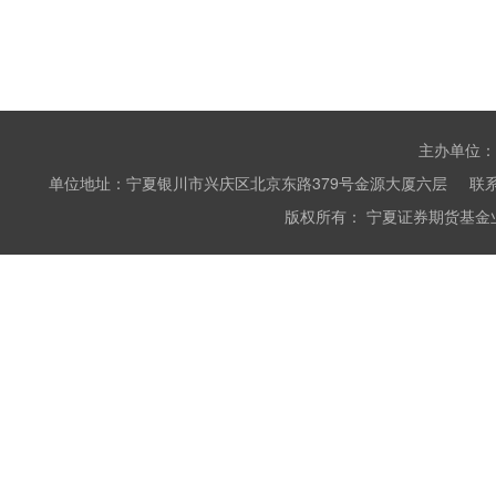
主办单位：
单位地址：宁夏银川市兴庆区北京东路379号金源大厦六层 联系电话：0951
版权所有： 宁夏证券期货